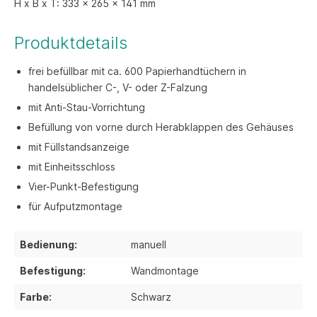
H x B x T: 333 x 265 x 141 mm
Produktdetails
frei befüllbar mit ca. 600 Papierhandtüchern in
handelsüblicher C-, V- oder Z-Falzung
mit Anti-Stau-Vorrichtung
Befüllung von vorne durch Herabklappen des Gehäuses
mit Füllstandsanzeige
mit Einheitsschloss
Vier-Punkt-Befestigung
für Aufputzmontage
Bedienung:
manuell
Befestigung:
Wandmontage
Farbe:
Schwarz