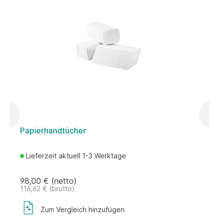
Papierhandtücher
P
Lieferzeit aktuell 1-3 Werktage
98,00 € (netto)
3
116,62 € (brutto)
4
Zum Vergleich hinzufügen