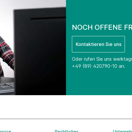
NOCH OFFENE F
Kontaktieren Sie uns
Oder rufen Sie uns werktag
+49 (89) 420790-10
an.
ervice
Rechtliches
Unterne