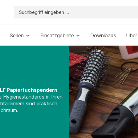
Serien
Einsatzgebiete
Downloads
Über
e
und Abfall
LF Papiertuchspendern
te Hygienestandards in Ihren
falleimern sind praktisch,
schraum.