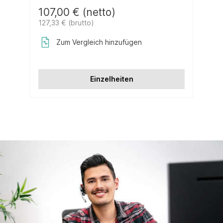
107,00 € (netto)
1
127,33 € (brutto)
1
Zum Vergleich hinzufügen
Einzelheiten