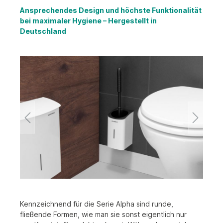
Serie Delta
Ansprechendes Design und höchste Funktionalität
bei maximaler
Hygiene – Hergestellt in
Serie Lambda
Deutschland
Serie Lobo
Serie Omikron
Serie Omega
Serie Sigma
Einsatzgebiete
Downloads
Über uns
Kennzeichnend für die Serie Alpha sind runde,
fließende
Formen,
wie man sie sonst eigentlich nur