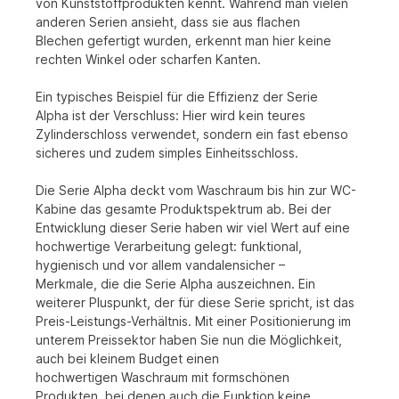
von
Kunststoffprodukten kennt. Während man vielen
anderen
Serien ansieht, dass sie aus flachen
Blechen
gefertigt wurden, erkennt man hier keine
rechten
Winkel oder scharfen Kanten.
Ein typisches Beispiel für die Effizienz der Serie
Alpha
ist der Verschluss: Hier wird kein teures
Zylinderschloss
verwendet, sondern ein fast ebenso
sicheres
und zudem simples Einheitsschloss.
Die Serie Alpha deckt vom Waschraum bis hin zur
WC-
Kabine das gesamte Produktspektrum ab. Bei
der
Entwicklung dieser Serie haben wir viel Wert auf
eine
hochwertige Verarbeitung gelegt: funktional,
hygienisch
und vor allem vandalensicher –
Merkmale,
die die Serie Alpha auszeichnen.
Ein
weiterer Pluspunkt, der für diese Serie spricht,
ist das
Preis-Leistungs-Verhältnis. Mit einer Positionierung
im
unterem Preissektor haben Sie nun die
Möglichkeit,
auch bei kleinem Budget einen
hochwertigen
Waschraum mit formschönen
Produkten,
bei denen auch die Funktion keine