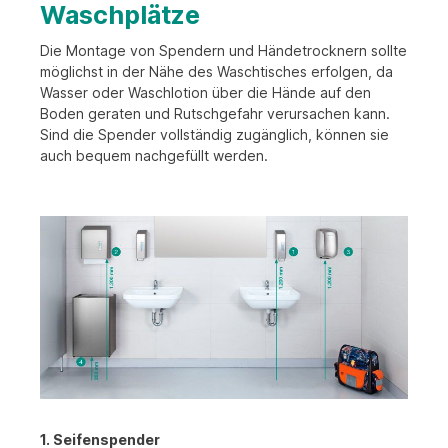
Waschplätze
Was sagt der Gesetzgeber?
Montagehinweise
Die Montage von Spendern und Händetrocknern sollte
möglichst in der Nähe des Waschtisches erfolgen, da
Kindereinrichtungen
Wasser oder Waschlotion über die Hände auf den
Boden geraten und Rutschgefahr verursachen kann.
Einbauprodukte
Sind die Spender vollständig zugänglich, können sie
Badebetriebe & Wellness-Bereiche
auch bequem nachgefüllt werden.
Downloads
Über uns
1. Seifenspender