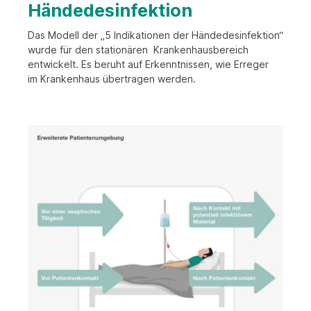
Händedesinfektion
Die vier Stufen der Händereinigung
Empfehlungen des RKI zur Händedesinfektion
Das Modell der „5 Indikationen der Händedesinfektion“
wurde für den stationären
Krankenhausbereich
Was bedeutet HACCP
entwickelt. Es beruht auf Erkenntnissen, wie Erreger
im
Krankenhaus übertragen werden.
So geht’s: richtige Händedesinfektion
Über Papiertuchspender
Über Händetrockner
Über Haartrockner
Über Abfallbehälter
Über Hygieneabfallbehälter
Über Hygienebeutelspender
Über WC-Papierspender
Über WC-Bürstenhalter
Über WC-Sitzreiniger