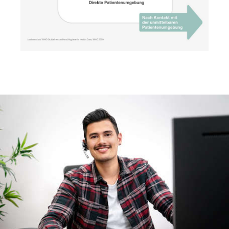
Über Haltegriffe
Über Duftspender
Über Zusatzausstattung
Über Sonnencremespender
Über Trinkbrunnen
Produkte
Serien
Einsatzgebiete
Downloads
Über uns