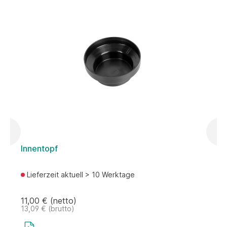
Innentopf
Lieferzeit aktuell > 10 Werktage
11,00 € (netto)
3
13,09 € (brutto)
3