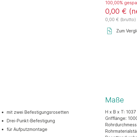
100,00% gespa
0,00 € (n
0,00 € (brutto)
Zum Vergl
Maße
H x B x T: 103
mit zwei Befestigungsrosetten
Grifflänge: 10
Drei-Punkt-Befestigung
Rohrdurchmess
für Aufputzmontage
Rohrmaterialstä