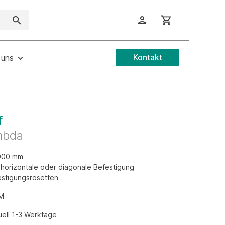
Kontakt
 uns
f
mbda
.000 mm
, horizontale oder diagonale Befestigung
estigungsrosetten
8M
tuell 1-3 Werktage