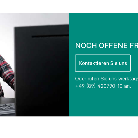
NOCH OFFENE F
Kontaktieren Sie uns
Oder rufen Sie uns werktag
+49 (89) 420790-10
an.