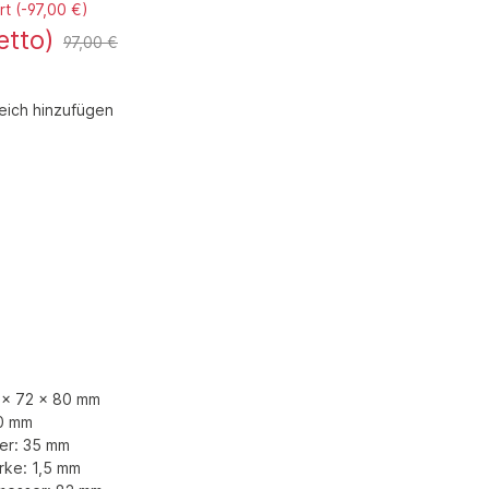
rt
(-97,00 €)
etto)
97,00 €
eich hinzufügen
7 x 72 x 80 mm
00 mm
er: 35 mm
rke: 1,5 mm