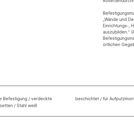
Rosettendurch
Befestigungsmat
„Wände und Dec
Einrichtungs-, 
auszubilden.“ (
Befestigungsma
örtlichen Gege
le Befestigung / verdeckte
beschichtet / für Aufputzm
setten / Stahl weiß