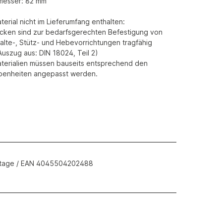
messer: 82 mm
erial nicht im Lieferumfang enthalten:
ken sind zur bedarfsgerechten Befestigung von
Halte-, Stütz- und Hebevorrichtungen tragfähig
Auszug aus: DIN 18024, Teil 2)
terialien müssen bauseits entsprechend den
benheiten angepasst werden.
ontage / EAN 4045504202488